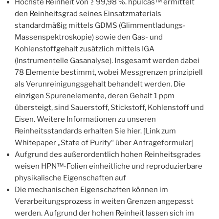
Höchste Reinheit von ≥ 99,98 %. hpulcas™ ermittelt
den Reinheitsgrad seines Einsatzmaterials
standardmäßig mittels GDMS (Glimmentladungs-
Massenspektroskopie) sowie den Gas- und
Kohlenstoffgehalt zusätzlich mittels IGA
(Instrumentelle Gasanalyse). Insgesamt werden dabei
78 Elemente bestimmt, wobei Messgrenzen prinzipiell
als Verunreinigungsgehalt behandelt werden. Die
einzigen Spurenelemente, deren Gehalt 1 ppm
übersteigt, sind Sauerstoff, Stickstoff, Kohlenstoff und
Eisen. Weitere Informationen zu unseren
Reinheitsstandards erhalten Sie hier. [Link zum
Whitepaper „State of Purity“ über Anfrageformular]
Aufgrund des außerordentlich hohen Reinheitsgrades
weisen HPN™-Folien einheitliche und reproduzierbare
physikalische Eigenschaften auf
Die mechanischen Eigenschaften können im
Verarbeitungsprozess in weiten Grenzen angepasst
werden. Aufgrund der hohen Reinheit lassen sich im