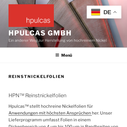
Zum
Inhalt
DE
springen
HPULCAS GMBH
Ein anderer Weg zur Herstellung von hochreinem Nickel
Menü
REINSTNICKELFOLIEN
HPN™ Reinstnickelfolien
Hpulcas™ stellt hochreine Nickelfolien für
Anwendungen mit höchsten Ansprüchen
her. Unser
Lieferprogramm umfasst Folien in einem
Dickenbereich von 4 µm bis 100 µm in Bandbreiten von