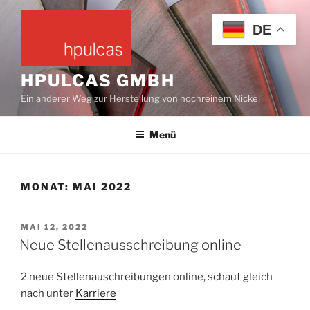
Zum
Inhalt
DE
springen
HPULCAS GMBH
Ein anderer Weg zur Herstellung von hochreinem Nickel
Menü
MONAT:
MAI 2022
VERÖFFENTLICHT
MAI 12, 2022
AM
Neue Stellenausschreibung online
2 neue Stellenauschreibungen online, schaut gleich
nach unter
Karriere